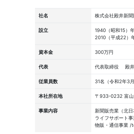
社名
株式会社殿井新聞
設立
1940（昭和15）
2010（平成22）
資本金
300万円
代表
代表取締役 殿井
従業員数
31名（令和2年3
本社所在地
〒933-0232 富山
事業内容
新聞販売業（北日
ライフサポート事
物販・通信事業 /t