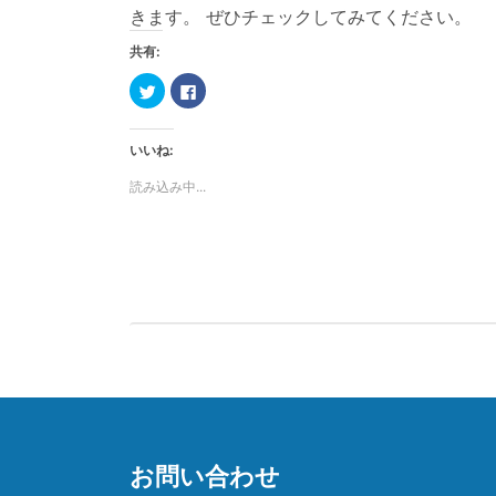
きます。 ぜひチェックしてみてください。
共有:
ク
F
リ
a
ッ
c
ク
e
し
b
いいね:
て
o
T
o
w
k
読み込み中...
i
で
t
共
t
有
e
す
r
る
で
に
共
は
有
ク
(
リ
新
ッ
し
ク
い
し
ウ
て
ィ
く
ン
だ
ド
さ
ウ
い
で
(
開
新
き
し
ま
い
お問い合わせ
す
ウ
)
ィ